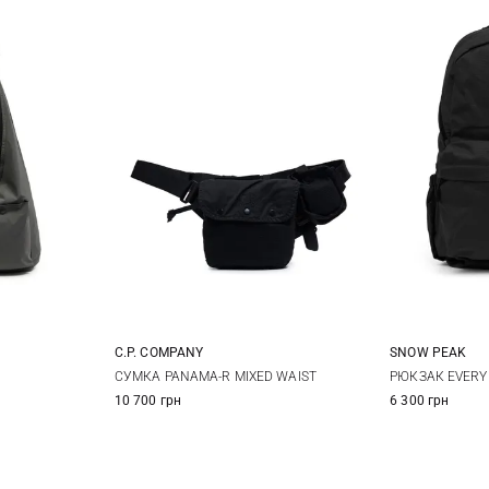
SNOW PEAK
C.P. COMPANY
One Size
РЮКЗАК EVERY
СУМКА PANAMA-R MIXED WAIST
6 300 грн
10 700 грн