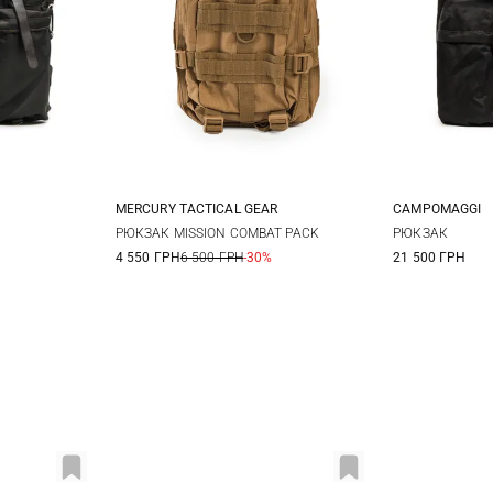
MERCURY TACTICAL GEAR
CAMPOMAGGI
29Л
РЮКЗАК MISSION COMBAT PACK
РЮКЗАК
4 550 ГРН
6 500 ГРН
-30%
21 500 ГРН