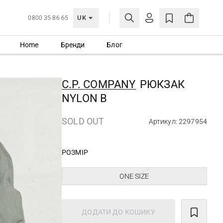
UK
0800 35 86 65
Home
Бренди
Блог
МОЯ ОБЛІКІВКА
УВІЙТИ
C.P. COMPANY
РЮКЗАК
Ще не зареєстровані?
NYLON B
СТВОРИТИ ОБЛІКІВКУ
SOLD OUT
Артикул: 2297954
РОЗМІР
ONE SIZE
ДОДАТИ ДО КОШИКУ