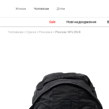
Жінкам
Чоловікам
Дітям
Sale
Нові надходження
В
Чоловікам
Сумки
Рюкзаки
Рюкзак NYLON B