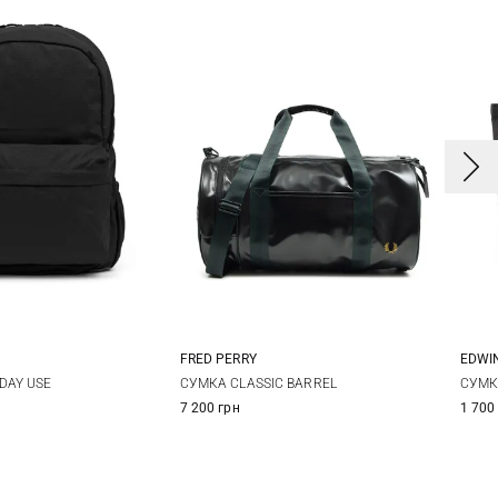
FRED PERRY
EDWI
One Size
One Size
DAY USE
СУМКА CLASSIC BARREL
СУМК
7 200 грн
1 700