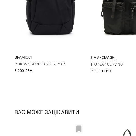
GRAMICCI
CAMPOMAGGI
One Size
One Size
РЮКЗАК CORDURA DAY PACK
РЮКЗАК CERVINO
8 000 ГРН
20 300 ГРН
ВАС МОЖЕ ЗАЦІКАВИТИ