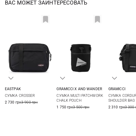
ВАС МОЖЕТ ЗАИНТЕРЕСОВАТЬ
EASTPAK
GRAMICCI X AND WANDER
GRAMICCI
One Size
One Size
One Si
СУМКА CROSSER
СУМКА MULTI PATCHWORK
СУМКА CORDUR
CHALK POUCH
SHOULDER BAG
2 730 грн
3 900 грн
1 750 грн
3 500 грн
2 310 грн
3 300 