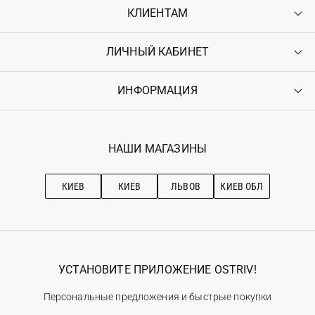
КЛИЕНТАМ
ЛИЧНЫЙ КАБИНЕТ
Контакты
Доставка
Оплата
ИНФОРМАЦИЯ
Войти
Возврат
Регистрация
Гарантия
Мои заказы
Программа лояльности
Вакансии
Избранное
Наши магазини
НАШИ МАГАЗИНЫ
Ostriv Club+
Про OSTRIV
Подписка на новости
Рекомендации по уходу
КИЕВ
КИЕВ
ЛЬВОВ
КИЕВ ОБЛ
УСТАНОВИТЕ ПРИЛОЖЕНИЕ OSTRIV!
Персональные предложения и быстрые покупки