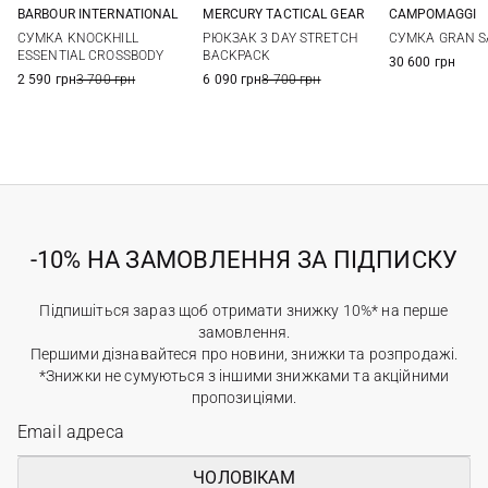
BARBOUR INTERNATIONAL
MERCURY TACTICAL GEAR
CAMPOMAGGI
One Size
73Л
One Si
СУМКА KNOCKHILL
РЮКЗАК 3 DAY STRETCH
СУМКА GRAN S
ESSENTIAL CROSSBODY
BACKPACK
30 600 грн
2 590 грн
3 700 грн
6 090 грн
8 700 грн
-10% НА ЗАМОВЛЕННЯ ЗА ПІДПИСКУ
Підпишіться зараз щоб отримати знижку 10%* на перше
замовлення.
Першими дізнавайтеся про новини, знижки та розпродажі.
*Знижки не сумуються з іншими знижками та акційними
пропозиціями.
ЧОЛОВІКАМ