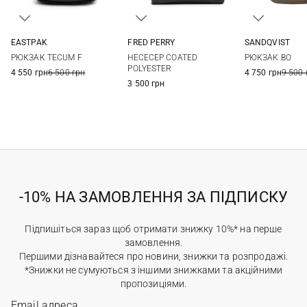
EASTPAK
FRED PERRY
SANDQVIST
One Size
One Size
28X44X16СМ
РЮКЗАК TECUM F
НЕСЕСЕР COATED
РЮКЗАК BO
POLYESTER
4 550 грн
6 500 грн
4 750 грн
9 500 
3 500 грн
-10% НА ЗАМОВЛЕННЯ ЗА ПІДПИСКУ
Підпишіться зараз щоб отримати знижку 10%* на перше
замовлення.
Першими дізнавайтеся про новини, знижки та розпродажі.
*Знижки не сумуються з іншими знижками та акційними
пропозиціями.