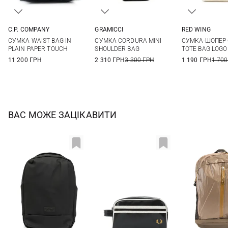
C.P. COMPANY
GRAMICCI
RED WING
One Size
One Size
One Si
СУМКА WAIST BAG IN
СУМКА CORDURA MINI
СУМКА-ШОПЕР
PLAIN PAPER TOUCH
SHOULDER BAG
TOTE BAG LOGO
11 200 ГРН
2 310 ГРН
3 300 ГРН
1 190 ГРН
1 700
ВАС МОЖЕ ЗАЦІКАВИТИ