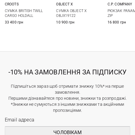
CROOTS
OBJECT X
C.P. COMPANY
One Size
One Size
One Si
СУМКА BRITISH TWILL
СУМКА OBJECT X
РЮКЗАК PANAM
CARGO HOLDALL
OBJX19122
ZIP
33 400 грн
10 900 грн
16 800 грн
-10% НА ЗАМОВЛЕННЯ ЗА ПІДПИСКУ
Підпишіться зараз щоб отримати знижку 10%* на перше
замовлення.
Першими дізнавайтеся про новини, знижки та розпродажі.
*Знижки не сумуються з іншими знижками та акційними
пропозиціями.
ЧОЛОВІКАМ