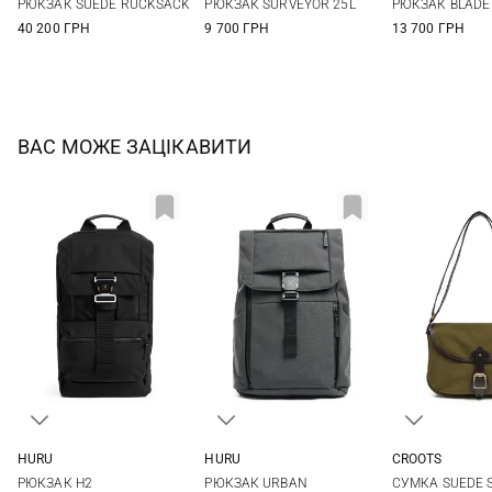
РЮКЗАК SUEDE RUCKSACK
РЮКЗАК SURVEYOR 25L
РЮКЗАК BLADE
40 200 ГРН
9 700 ГРН
13 700 ГРН
ВАС МОЖЕ ЗАЦІКАВИТИ
HURU
HURU
CROOTS
One Size
One Size
One Si
РЮКЗАК H2
РЮКЗАК URBAN
СУМКА SUEDE 