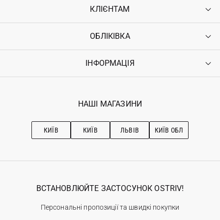
КЛІЄНТАМ
ОБЛІКІВКА
Контакти
Доставка
Оплата
ІНФОРМАЦІЯ
Увійти
Повернення
Реєстрація
Гарантія
Мої замовлення
Програма лояльності
Вакансії
Обране
Наші магазини
НАШІ МАГАЗИНИ
Ostriv Club+
Про OSTRIV
Підписка на новини
Рекомендації з догляду
КИЇВ
КИЇВ
ЛЬВІВ
КИЇВ ОБЛ
ВСТАНОВЛЮЙТЕ ЗАСТОСУНОК OSTRIV!
Персональні пропозиції та швидкі покупки