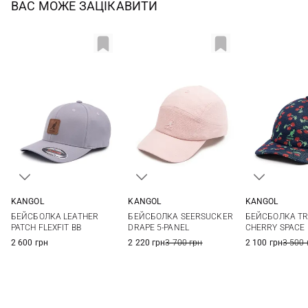
ВАС МОЖЕ ЗАЦІКАВИТИ
KANGOL
KANGOL
KANGOL
S/M
L/XL
One size
L
БЕЙСБОЛКА LEATHER
БЕЙСБОЛКА SEERSUCKER
БЕЙСБОЛКА TR
PATCH FLEXFIT BB
DRAPE 5-PANEL
CHERRY SPACE
2 600 грн
2 220 грн
3 700 грн
2 100 грн
3 500 