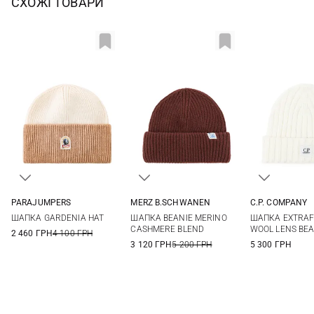
СХОЖІ ТОВАРИ
PARAJUMPERS
MERZ B.SCHWANEN
C.P. COMPANY
S/M
L/XL
One size
One si
ШАПКА GARDENIA HAT
ШАПКА BEANIE MERINO
ШАПКА EXTRAF
CASHMERE BLEND
WOOL LENS BEA
2 460 ГРН
4 100 ГРН
3 120 ГРН
5 200 ГРН
5 300 ГРН