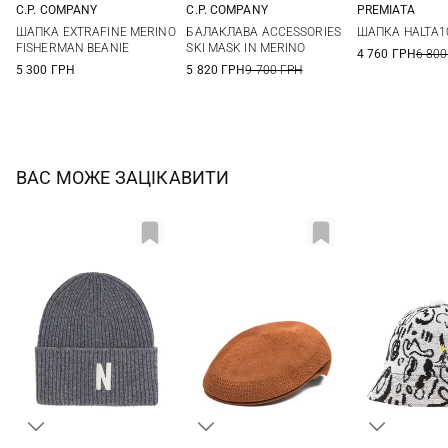
C.P. COMPANY
C.P. COMPANY
PREMIATA
One size
One size
One si
ШАПКА EXTRAFINE MERINO
БАЛАКЛАВА ACCESSORIES
ШАПКА HALTA1
FISHERMAN BEANIE
SKI MASK IN MERINO
4 760 ГРН
6 800
5 300 ГРН
5 820 ГРН
9 700 ГРН
ВАС МОЖЕ ЗАЦІКАВИТИ