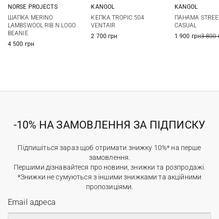
NORSE PROJECTS
KANGOL
KANGOL
One size
M
L
XL
M
L
ШАПКА MERINO
КЕПКА TROPIC 504
ПАНАМА STREE
LAMBSWOOL RIB N LOGO
VENTAIR
CASUAL
BEANIE
2 700 грн
1 900 грн
3 800 
4 500 грн
-10% НА ЗАМОВЛЕННЯ ЗА ПІДПИСКУ
Підпишіться зараз щоб отримати знижку 10%* на перше
замовлення.
Першими дізнавайтеся про новини, знижки та розпродажі.
*Знижки не сумуються з іншими знижками та акційними
пропозиціями.