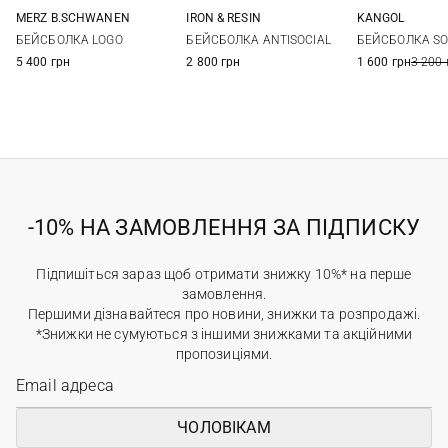
MERZ B.SCHWANEN
IRON & RESIN
KANGOL
One size
One size
One si
БЕЙСБОЛКА LOGO
БЕЙСБОЛКА ANTISOCIAL
БЕЙСБОЛКА S
5 400 грн
2 800 грн
1 600 грн
3 200 
-10% НА ЗАМОВЛЕННЯ ЗА ПІДПИСКУ
Підпишіться зараз щоб отримати знижку 10%* на перше
замовлення.
Першими дізнавайтеся про новини, знижки та розпродажі.
*Знижки не сумуються з іншими знижками та акційними
пропозиціями.
ЧОЛОВІКАМ