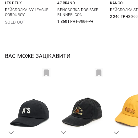
LES DEUX
47 BRAND
KANGOL
One size
One size
S/M
L/XL
БЕЙСБОЛКА IVY LEAGUE
БЕЙСБОЛКА DOG BASE
БЕЙСБОЛКА ST
CORDUROY
RUNNER ICON
2 240 ГРН
3 200
1 360 ГРН
1 700 ГРН
SOLD OUT
ВАС МОЖЕ ЗАЦІКАВИТИ