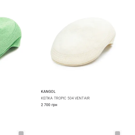
KANGOL
S
M
L
XL
КЕПКА TROPIC 504 VENTAIR
2 700 грн