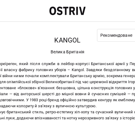
Рекомендоване
KANGOL
Велика Британія
реїреген, який після служби в лейбор-корпусі Британської армії у Пер
брії власну фабрику головних уборів – Kangol. Завдяки бездоганному
ової війни ними почали комплектували Британську армію, зокрема генер
ля олімпійської збірної Великобританії під час церемонії відкриття Ігор
ентоване «блокове» в’язання: безшовна, цільна конструкція головних уб
ріали — від ангорської шерсті до міцної вовни й сучасних сумішей — п
овговічними. У 1983 році бренд офіційно затвердив кенгуру як емблему
, надаючи колориту й зв’язку з вуличною культурою.
днує британський стиль, ретро-естетику хіп-хопу та сучасний вулични
ні луки, додаючи впізнаваності та нотку нерозривного зв’язку з історі