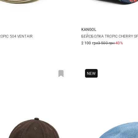
KANGOL
M
L
XL
L
OPIC 504 VENTAIR
БЕЙСБОЛКА TROPIC CHERRY S
2 100 грн
3 500 грн
-40%