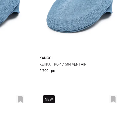
KANGOL
M
L
XL
КЕПКА TROPIC 504 VENTAIR
2 700 грн