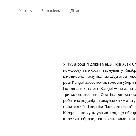
Жінкам
Чоловікам
Дітям
У 1938 році підприємець Яків Жак Сп
комфорту та якості, заснував у Кам
військових, тому під час Другої світ
році Kangol забезпечив головні убори д
Головна технологія Kangol — це запат
тривалого носіння. Оригінальні мате
робить їх водовідштовхувальними та д
називали їхні вироби “kangaroo hats”
Kangol — це культурний код, що об’є
класичні образи, так і експерименталь