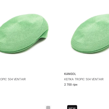
KANGOL
L
XL
M
L
XL
OPIC 504 VENTAIR
КЕПКА TROPIC 504 VENTAIR
2 700 грн