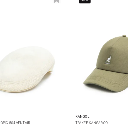
KANGOL
M
L
XL
One size
OPIC 504 VENTAIR
ТРАКЕР KANGAROO