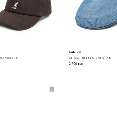
KANGOL
One size
M
L
XL
КА WASHED
КЕПКА TROPIC 504 VENTAIR
2 700 грн