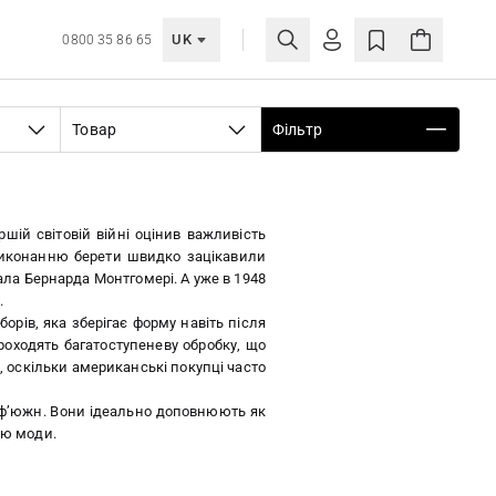
UK
0800 35 86 65
МОЯ ОБЛІКІВКА
Товар
Фільтр
УВІЙТИ
Ще не зареєстровані?
СТВОРИТИ ОБЛІКІВКУ
шій світовій війні оцінив важливість
 виконанню берети швидко зацікавили
ала Бернарда Монтгомері. А уже в 1948
.
орів, яка зберігає форму навіть після
роходять багатоступеневу обробку, що
, оскільки американські покупці часто
й ф’южн. Вони ідеально доповнюють як
єю моди.