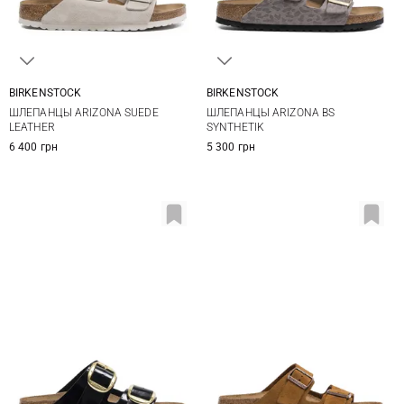
BIRKENSTOCK
BIRKENSTOCK
36
37
38
39
36
37
38
39
ШЛЕПАНЦЫ ARIZONA SUEDE
ШЛЕПАНЦЫ ARIZONA BS
40
40
LEATHER
SYNTHETIK
6 400 грн
5 300 грн