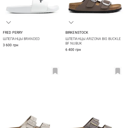
FRED PERRY
BIRKENSTOCK
3 UK
4 UK
5 UK
6 UK
36
37
38
39
ШЛЕПАНЦЫ BRANDED
ШЛЕПАНЦЫ ARIZONA BIG BUCKLE
6,5 UK
7 UK
8 UK
40
41
BF NUBUK
3 600 грн
6 400 грн