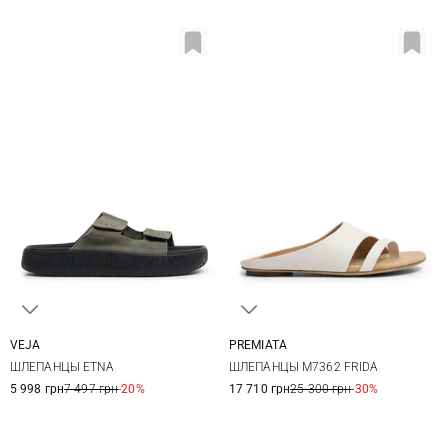
VEJA
PREMIATA
36
37
38
39
36
36,5
37
37,5
ШЛЕПАНЦЫ ETNA
ШЛЕПАНЦЫ M7362 FRIDA
40
41
38
38,5
39
40
5 998 грн
7 497 грн
-20%
17 710 грн
25 300 грн
-30%
40,5