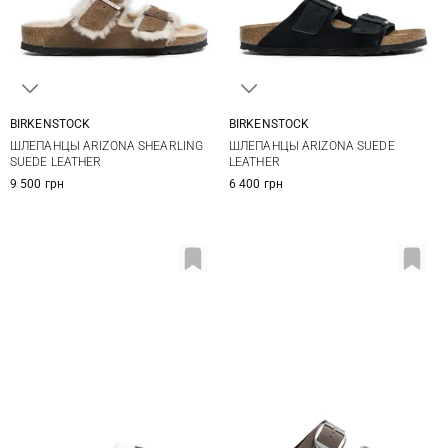
BIRKENSTOCK
BIRKENSTOCK
36
37
38
39
36
37
38
39
ШЛЕПАНЦЫ ARIZONA SHEARLING
ШЛЕПАНЦЫ ARIZONA SUEDE
40
40
41
SUEDE LEATHER
LEATHER
9 500 грн
6 400 грн