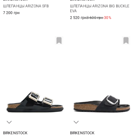
36
37
38
39
35
36
37
38
ШЛЕПАНЦЫ ARIZONA SFB
ШЛЕПАНЦЫ ARIZONA BIG BUCKLE
40
41
39
40
41
42
EVA
7 200 грн
2 520 грн
3 600 грн
-30%
BIRKENSTOCK
BIRKENSTOCK
36
37
38
39
36
37
38
39