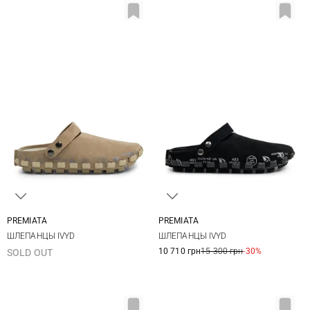
PREMIATA
PREMIATA
35
36
37
38
36
37
38
39
ШЛЕПАНЦЫ IVYD
ШЛЕПАНЦЫ IVYD
39
40
41
40
10 710 грн
15 300 грн
-30%
SOLD OUT