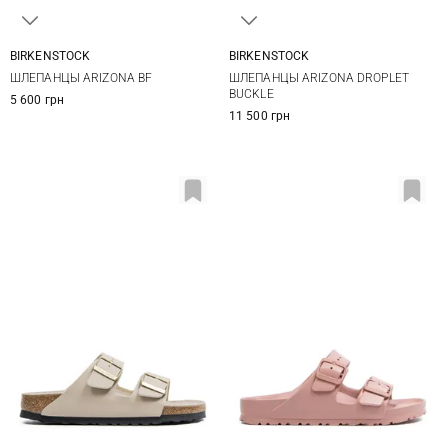
BIRKENSTOCK
BIRKENSTOCK
35
36
37
38
36
37
38
39
ШЛЕПАНЦЫ ARIZONA BF
ШЛЕПАНЦЫ ARIZONA DROPLET
39
40
41
40
41
42
BUCKLE
5 600 грн
11 500 грн