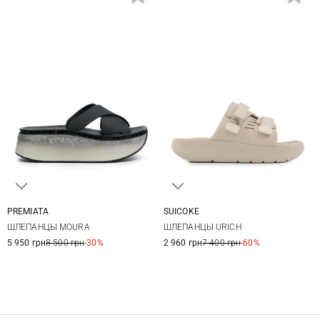
PREMIATA
SUICOKE
35
36
37
38
5
6
7
8
ШЛЕПАНЦЫ MOURA
ШЛЕПАНЦЫ URICH
39
40
41
9
5 950 грн
8 500 грн
-30%
2 960 грн
7 400 грн
-60%