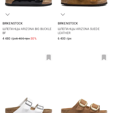
BIRKENSTOCK
BIRKENSTOCK
36
37
38
39
36
37
38
39
ШЛЕПАНЦЫ ARIZONA BIG BUCKLE
ШЛЕПАНЦЫ ARIZONA SUEDE
40
41
40
BF
LEATHER
4 480 грн
6 400 грн
-30%
6 400 грн