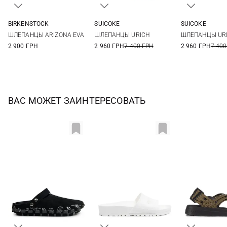
BIRKENSTOCK
SUICOKE
SUICOKE
36
37
38
39
5
6
7
8
6
7
ШЛЕПАНЦЫ ARIZONA EVA
ШЛЕПАНЦЫ URICH
ШЛЕПАНЦЫ UR
40
41
9
10
11
2 900 ГРН
2 960 ГРН
7 400 ГРН
2 960 ГРН
7 400
ВАС МОЖЕТ ЗАИНТЕРЕСОВАТЬ