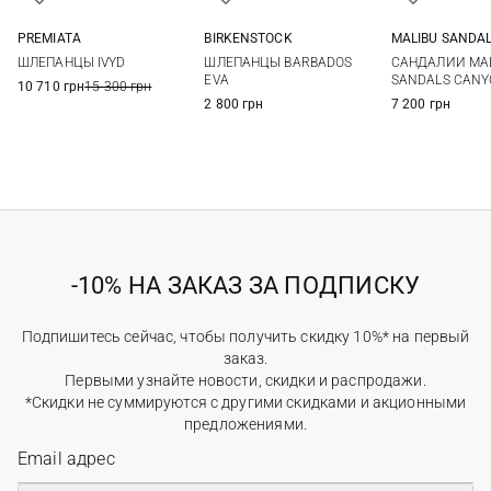
PREMIATA
BIRKENSTOCK
MALIBU SANDA
36
37
38
39
35
36
37
38
7 US
8 US
ШЛЕПАНЦЫ IVYD
ШЛЕПАНЦЫ BARBADOS
САНДАЛИИ MAL
40
39
40
41
42
EVA
SANDALS CANY
10 710 грн
15 300 грн
2 800 грн
7 200 грн
-10% НА ЗАКАЗ ЗА ПОДПИСКУ
Подпишитесь сейчас, чтобы получить скидку 10%* на первый
заказ.
Первыми узнайте новости, скидки и распродажи.
*Скидки не суммируются с другими скидками и акционными
предложениями.