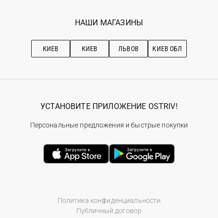
Мои заказы
Программа лояльности
Вакансии
Избранное
Наши магазини
НАШИ МАГАЗИНЫ
Ostriv Club+
Про OSTRIV
Подписка на новости
Рекомендации по уходу
КИЕВ
КИЕВ
ЛЬВОВ
КИЕВ ОБЛ
УСТАНОВИТЕ ПРИЛОЖЕНИЕ OSTRIV!
Персональные предложения и быстрые покупки
Политика конфиденциальности
Публичный договор