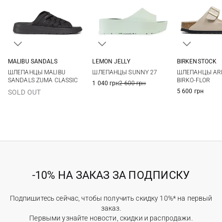
MALIBU SANDALS
LEMON JELLY
BIRKENSTOCK
7 US
8 US
36
37
38
39
36
37
ШЛЕПАНЦЫ MALIBU
ШЛЕПАНЦЫ SUNNY 27
ШЛЕПАНЦЫ ARI
40
41
40
41
SANDALS ZUMA CLASSIC
BIRKO-FLOR
1 040 грн
2 600 грн
5 600 грн
SOLD OUT
-10% НА ЗАКАЗ ЗА ПОДПИСКУ
Подпишитесь сейчас, чтобы получить скидку 10%* на первый
заказ.
Первыми узнайте новости, скидки и распродажи.