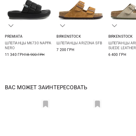
PREMIATA
BIRKENSTOCK
BIRKENSTOCK
36
37
38
39
36
37
38
39
36
37
ШЛЕПАНЦЫ M6730 NAPPA
ШЛЕПАНЦЫ ARIZONA SFB
ШЛЕПАНЦЫ AR
40
41
40
41
40
NERO
SUEDE LEATHE
7 200 ГРН
11 340 ГРН
18 900 ГРН
6 400 ГРН
ВАС МОЖЕТ ЗАИНТЕРЕСОВАТЬ