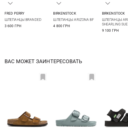
FRED PERRY
BIRKENSTOCK
BIRKENSTOCK
3 UK
4 UK
5 UK
6 UK
35
36
37
38
36
37
ШЛЕПАНЦЫ BRANDED
ШЛЕПАНЦЫ ARIZONA BF
ШЛЕПАНЦЫ AR
6,5 UK
7 UK
8 UK
39
40
41
40
41
SHEARLING SU
3 600 ГРН
4 800 ГРН
9 100 ГРН
ВАС МОЖЕТ ЗАИНТЕРЕСОВАТЬ