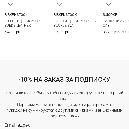
BIRKENSTOCK
BIRKENSTOCK
SUICOKE
36
37
38
39
36
37
38
39
5,5
6
ШЛЕПАНЦЫ ARIZONA
ШЛЕПАНЦЫ ARIZONA BIG
САНДАЛИИ SUIC
40
40
41
42
8
SUEDE LEATHER
BUCKLE EVA
CAB
6 400 грн
3 600 грн
3 720 грн
9 300 
-10% НА ЗАКАЗ ЗА ПОДПИСКУ
Подпишитесь сейчас, чтобы получить скидку 10%* на первый
заказ.
Первыми узнайте новости, скидки и распродажи.
*Скидки не суммируются с другими скидками и акционными
предложениями.