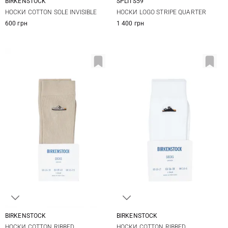
BIRKENSTOCK
SPLITS59
36-38
One size
НОСКИ COTTON SOLE INVISIBLE
НОСКИ LOGO STRIPE QUARTER
600 грн
1 400 грн
BIRKENSTOCK
BIRKENSTOCK
36-38
39-41
36-38
39
НОСКИ COTTON RIBBED
НОСКИ COTTON RIBBED