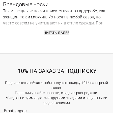
Брендовые носки
Такая вещь как носки присутствуют в гардеробе, как
женщин, так и мужчин. Их носят в любой сезон, но
часто совсем не учитывают их в стиле одежды. При
правильном подборе этого элемента можно
ЧИТАТЬ ДАЛЕЕ
усовершенствовать созданный образ или наоборот
испортить впечатление. Сейчас очень модно носить
яркие по расцветке носки, которые привлекают к себе
взгляды.
Выбор женских изделий
Впервые носки в гардеробе слабого пола появились не
-10% НА ЗАКАЗ ЗА ПОДПИСКУ
так давно – в первой половине 20 века. В нынешнее
время такой элемент одежды стал популярным. Ведь
Подпишитесь сейчас, чтобы получить скидку 10%* на первый
аксессуар сочетается как со спортивной одеждой, так
заказ.
и с классическими вещами. А использовать носки
Первыми узнайте новости, скидки и распродажи.
можно в любое время года. Чтобы носки не порвались
*Скидки не суммируются с другими скидками и акционными
при первом использовании, следует придерживаться
предложениями.
таких рекомендаций: