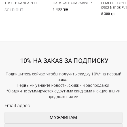
ТРАКЕР KANGAROO
КАРАБИН G-CARABINER
РЕМЕНЬ B0850
85
90
0902 NE108 PL
1 400 грн
SOLD OUT
8 300 грн
-10% НА ЗАКАЗ ЗА ПОДПИСКУ
Подпишитесь сейчас, чтобы получить скидку 10%* на первый
заказ.
Первыми узнайте новости, скидки и распродажи.
*Скидки не суммируются с другими скидками и акционными
предложениями.
МУЖЧИНАМ