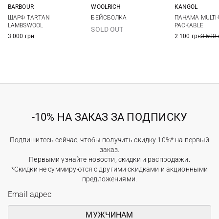
BARBOUR
WOOLRICH
KANGOL
One size
S
One si
ШАРФ TARTAN
БЕЙСБОЛКА
ПАНАМА MULTI-
LAMBSWOOL
PACKABLE
SOLD OUT
3 000 грн
2 100 грн
3 500 
-10% НА ЗАКАЗ ЗА ПОДПИСКУ
Подпишитесь сейчас, чтобы получить скидку 10%* на первый
заказ.
Первыми узнайте новости, скидки и распродажи.
*Скидки не суммируются с другими скидками и акционными
предложениями.
МУЖЧИНАМ