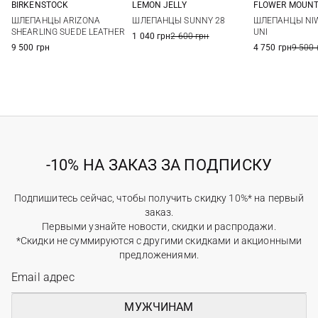
FLOWER MOUNT
BIRKENSTOCK
LEMON JELLY
36
37
36
37
38
39
36
37
38
39
ШЛЕПАНЦЫ NIW
ШЛЕПАНЦЫ ARIZONA
ШЛЕПАНЦЫ SUNNY 28
40
41
40
40
41
UNI
SHEARLING SUEDE LEATHER
1 040 грн
2 600 грн
4 750 грн
9 500 
9 500 грн
-10% НА ЗАКАЗ ЗА ПОДПИСКУ
Подпишитесь сейчас, чтобы получить скидку 10%* на первый
заказ.
Первыми узнайте новости, скидки и распродажи.
*Скидки не суммируются с другими скидками и акционными
предложениями.
МУЖЧИНАМ