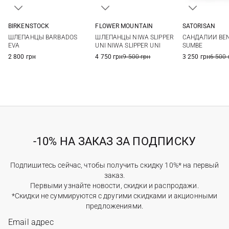
FLOWER MOUNTAIN
SATORISAN
BIRKENSTOCK
36
37
38
39
36
37
35
36
37
38
ШЛЕПАНЦЫ NIWA SLIPPER
САНДАЛИИ BEN
ШЛЕПАНЦЫ BARBADOS
40
41
40
39
40
41
42
UNI NIWA SLIPPER UNI
SUMBE
EVA
4 750 грн
9 500 грн
3 250 грн
6 500 
2 800 грн
-10% НА ЗАКАЗ ЗА ПОДПИСКУ
Подпишитесь сейчас, чтобы получить скидку 10%* на первый
заказ.
Первыми узнайте новости, скидки и распродажи.
*Скидки не суммируются с другими скидками и акционными
предложениями.