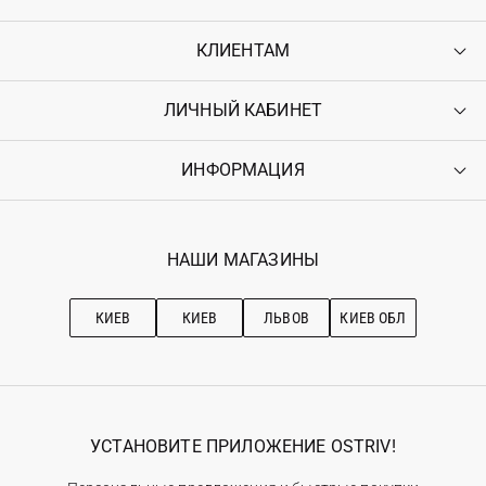
КЛИЕНТАМ
ЛИЧНЫЙ КАБИНЕТ
Контакты
Доставка
Оплата
ИНФОРМАЦИЯ
Войти
Возврат
Регистрация
Гарантия
Мои заказы
Программа лояльности
Вакансии
Избранное
Наши магазини
НАШИ МАГАЗИНЫ
Ostriv Club+
Про OSTRIV
Подписка на новости
Рекомендации по уходу
КИЕВ
КИЕВ
ЛЬВОВ
КИЕВ ОБЛ
УСТАНОВИТЕ ПРИЛОЖЕНИЕ OSTRIV!