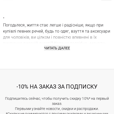
"
Погодьтеся, життя стає легше і радісніше, якщо при
купівлі певних речей, будь то одяг, взуття та аксесуари
для чоловіків, ви цілком і повністю впевнені в їх
виключно високій якості? Коли не потрібно «мацати»
ЧИТАТЬ ДАЛЕЕ
тканина, переглядати якість прошивки швів, коли не
дивишся на етикетку товару з надією побачити напис
«made in China»… Саме такий – вигідний, зручний і
хвилююче-приємний шопінг ми пропонуємо вам
влаштувати разом з магазином Ostriv! Адже в нашому
каталозі ми зібрали для вас виключно брендові
-10% НА ЗАКАЗ ЗА ПОДПИСКУ
чоловічі аксесуари, якість яких не викликає жодних
сумнівів. Тепер такі аксесуари для чоловіків доступні
кожному і в Україні!
Подпишитесь сейчас, чтобы получить скидку 10%* на первый
заказ.
Ми пропонуємо:
Первыми узнайте новости, скидки и распродажи.
· Рукавички.
*Скидки не суммируются с другими скидками и акционными