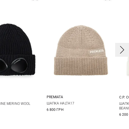
PREMIATA
C.P. 
One size
One size
ШАПКА HALTA17
INE MERINO WOOL
ШАПК
BEAN
6 800 ГРН
6 200