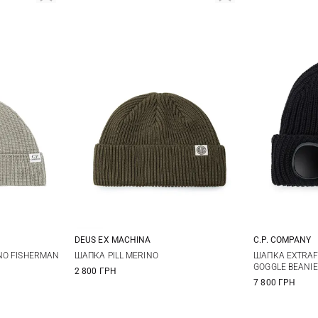
DEUS EX MACHINА
C.P. COMPANY
One size
NO FISHERMAN
ШАПКА PILL MERINO
ШАПКА EXTRAF
GOGGLE BEANIE
2 800 ГРН
7 800 ГРН