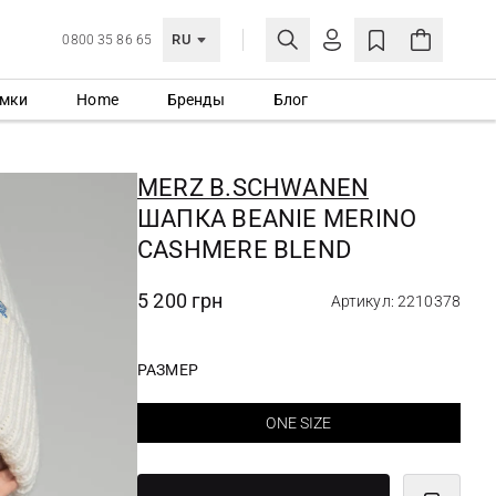
RU
0800 35 86 65
мки
Home
Бренды
Блог
ЛИЧНЫЙ КАБИНЕТ
ВОЙТИ
MERZ B.SCHWANEN
Еще не зарегистрированы?
ШАПКА BEANIE MERINO
СОЗДАТЬ УЧЕТНУЮ ЗАПИСЬ
CASHMERE BLEND
5 200 грн
Артикул: 2210378
РАЗМЕР
ONE SIZE