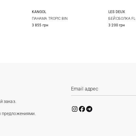
LES DEUX
KANGOL
S
M
L
БЕЙСБОЛКА F
ПАНАМА TROPIC BIN
3 200 грн
3 855 грн
й заказ.
и предложениями.