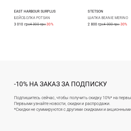
EAST HARBOUR SURPLUS
STETSON
One size
One size
БЕЙСБОЛКА POTSAN
ШАПКА BEANIE MERINO
3 010 грн
4 300 грн
-30%
2 800 грн
4 000 грн
-30%
-10% НА ЗАКАЗ ЗА ПОДПИСКУ
Подпишитесь сейчас, чтобы получить скидку 10%* на первы
Первыми узнайте новости, скидки и распродажи.
*Скидки не суммируются с другими скидками и акционным