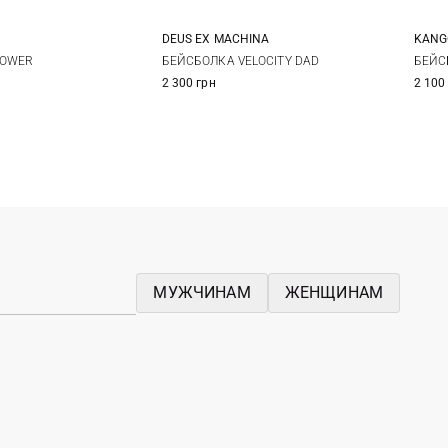
DEUS EX MACHINА
KANG
One size
One size
L
LOWER
БЕЙСБОЛКА VELOCITY DAD
БЕЙС
2 300 грн
2 100
МУЖЧИНАМ
ЖЕНЩИНАМ