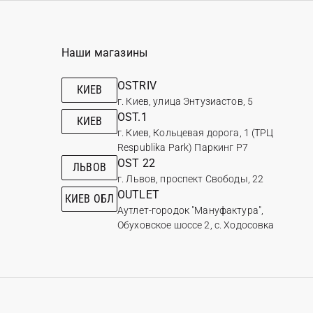
Наши магазины
OSTRIV
КИЕВ
г. Киев, улица Энтузиастов, 5
OST.1
КИЕВ
г. Киев, Кольцевая дорога, 1 (ТРЦ
Respublika Park) Паркинг Р7
OST 22
ЛЬВОВ
г. Львов, проспект Свободы, 22
OUTLET
КИЕВ ОБЛ
Аутлет-городок "Мануфактура",
Обуховское шоссе 2, с. Ходосовка