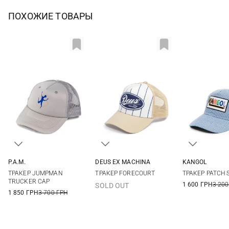
ПОХОЖИЕ ТОВАРЫ
P.A.M.
DEUS EX MACHINА
KANGOL
One size
One size
One si
ТРАКЕР JUMPMAN
ТРАКЕР FORECOURT
ТРАКЕР PATCH 
TRUCKER CAP
1 600 ГРН
3 200
SOLD OUT
1 850 ГРН
3 700 ГРН