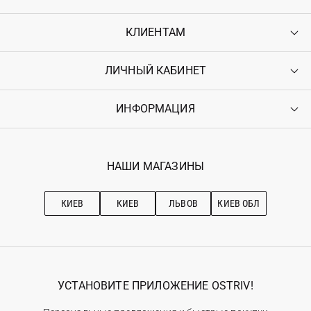
КЛИЕНТАМ
ЛИЧНЫЙ КАБИНЕТ
Контакты
Доставка
Оплата
ИНФОРМАЦИЯ
Войти
Возврат
Регистрация
Гарантия
Мои заказы
Программа лояльности
Вакансии
Избранное
Наши магазини
НАШИ МАГАЗИНЫ
Ostriv Club+
Про OSTRIV
Подписка на новости
Рекомендации по уходу
КИЕВ
КИЕВ
ЛЬВОВ
КИЕВ ОБЛ
УСТАНОВИТЕ ПРИЛОЖЕНИЕ OSTRIV!