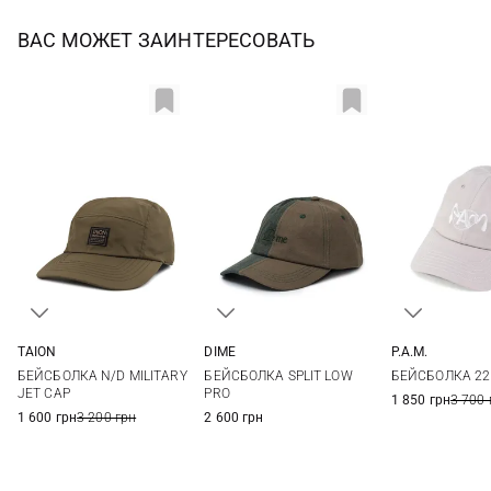
ВАС МОЖЕТ ЗАИНТЕРЕСОВАТЬ
TAION
DIME
P.A.M.
One size
One size
One si
БЕЙСБОЛКА N/D MILITARY
БЕЙСБОЛКА SPLIT LOW
БЕЙСБОЛКА 22
JET CAP
PRO
1 850 грн
3 700 
1 600 грн
3 200 грн
2 600 грн