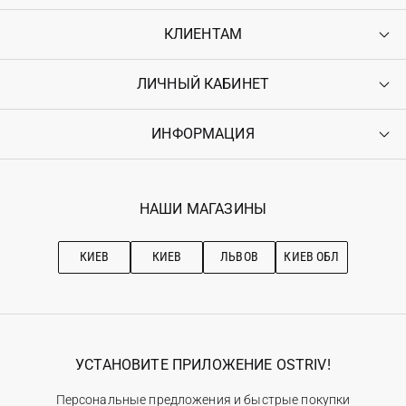
КЛИЕНТАМ
ЛИЧНЫЙ КАБИНЕТ
Контакты
Доставка
Оплата
ИНФОРМАЦИЯ
Войти
Возврат
Регистрация
Гарантия
Мои заказы
Программа лояльности
Вакансии
Избранное
Наши магазини
НАШИ МАГАЗИНЫ
Ostriv Club+
Про OSTRIV
Подписка на новости
Рекомендации по уходу
КИЕВ
КИЕВ
ЛЬВОВ
КИЕВ ОБЛ
УСТАНОВИТЕ ПРИЛОЖЕНИЕ OSTRIV!
Персональные предложения и быстрые покупки