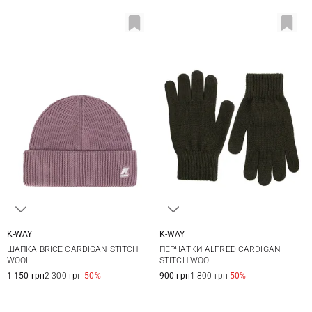
K-WAY
K-WAY
04
05
06
05
07
ШАПКА BRICE CARDIGAN STITCH
ПЕРЧАТКИ ALFRED CARDIGAN
WOOL
STITCH WOOL
1 150 грн
2 300 грн
-50%
900 грн
1 800 грн
-50%