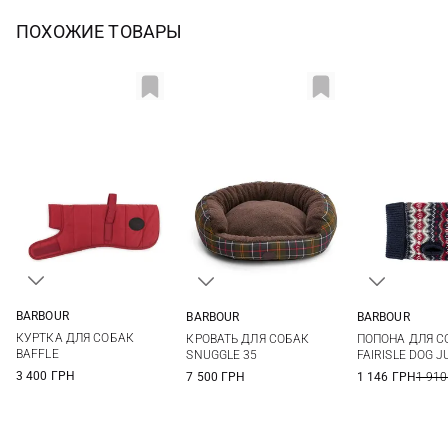
ПОХОЖИЕ ТОВАРЫ
BARBOUR
BARBOUR
BARBOUR
XS
S
M
L
One Size
S
M
КУРТКА ДЛЯ СОБАК
КРОВАТЬ ДЛЯ СОБАК
ПОПОНА ДЛЯ С
One Size
BAFFLE
SNUGGLE 35
FAIRISLE DOG 
3 400 ГРН
7 500 ГРН
1 146 ГРН
1 910