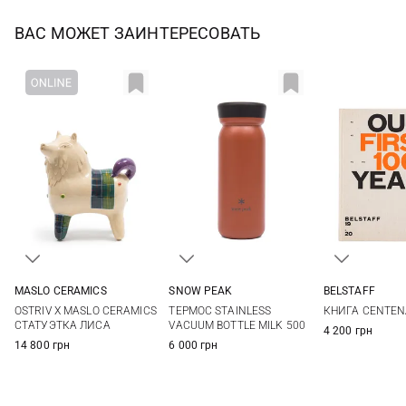
ВАС МОЖЕТ ЗАИНТЕРЕСОВАТЬ
SNOW PEAK
MASLO CERAMICS
BELSTAFF
One Size
One Size
One Si
ТЕРМОС STAINLESS
OSTRIV X MASLO CERAMICS
КНИГА CENTEN
VACUUM BOTTLE MILK 500
СТАТУЭТКА ЛИСА
4 200 грн
6 000 грн
14 800 грн