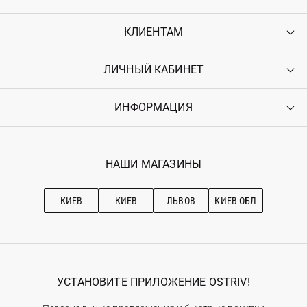
КЛИЕНТАМ
ЛИЧНЫЙ КАБИНЕТ
Контакты
Доставка
Оплата
ИНФОРМАЦИЯ
Войти
Возврат
Регистрация
Гарантия
Мои заказы
Программа лояльности
Вакансии
Избранное
Наши магазини
НАШИ МАГАЗИНЫ
Ostriv Club+
Про OSTRIV
Подписка на новости
Рекомендации по уходу
КИЕВ
КИЕВ
ЛЬВОВ
КИЕВ ОБЛ
УСТАНОВИТЕ ПРИЛОЖЕНИЕ OSTRIV!