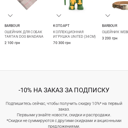
BARBOUR
KOTO.APT
BARBOUR
L/XL
S/M
One Size
S
M
ОШЕЙНИК ДЛЯ СОБАК
КОЛЛЕКЦИОННАЯ
ОШЕЙНИК WEB
TARTAN DOG BANDANA
ИГРУШКА UNITED (34СМ)
3 200 грн
2 100 грн
70 300 грн
-10% НА ЗАКАЗ ЗА ПОДПИСКУ
Подпишитесь сейчас, чтобы получить скидку 10%* на первый
заказ.
Первыми узнайте новости, скидки и распродажи.
*Скидки не суммируются с другими скидками и акционными
предложениями.