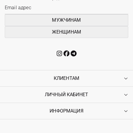
МУЖЧИНАМ
ЖЕНЩИНАМ
КЛИЕНТАМ
ЛИЧНЫЙ КАБИНЕТ
Контакты
Доставка
Оплата
ИНФОРМАЦИЯ
Войти
Возврат
Регистрация
Гарантия
Мои заказы
Программа лояльности
Вакансии
Избранное