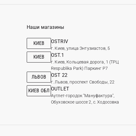
Наши магазины
OSTRIV
КИЕВ
г. Киев, улица Энтузиастов, 5
OST.1
КИЕВ
г. Киев, Кольцевая дорога, 1 (ТРЦ
Respublika Park) Паркинг Р7
OST 22
ЛЬВОВ
г. Львов, проспект Свободы, 22
OUTLET
КИЕВ ОБЛ
Аутлет-городок "Мануфактура",
Обуховское шоссе 2, с. Ходосовка