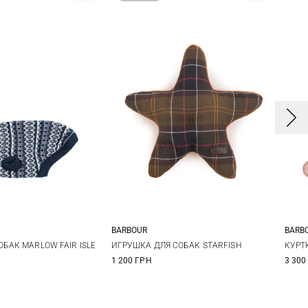
BARBOUR
BARB
One Size
X
M
L
ИГРУШКА ДЛЯ СОБАК STARFISH
КУРТ
БАК MARLOW FAIR ISLE
1 200 ГРН
3 300
X