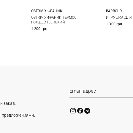
OSTRIV Х ФРАНИК
BARBOUR
One Size
OSTRIV Х ФРАНИК ТЕРМОС
ИГРУШКА ДЛЯ 
РОЖДЕСТВЕНСКИЙ
1 300 грн
1 200 грн
й заказ.
и предложениями.