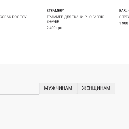
STEAMERY
EARL 
One Size
One Size
100
СОБАК DOG TOY
ТРИММЕР ДЛЯ ТКАНИ PILO FABRIC
CПРЕ
SHAVER
1 900
2 400 грн
МУЖЧИНАМ
ЖЕНЩИНАМ