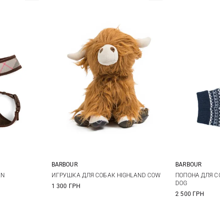
BARBOUR
BARBOUR
L
XL
One Size
S
AN
ИГРУШКА ДЛЯ СОБАК HIGHLAND COW
ПОПОНА ДЛЯ СО
DOG
1 300 ГРН
2 500 ГРН