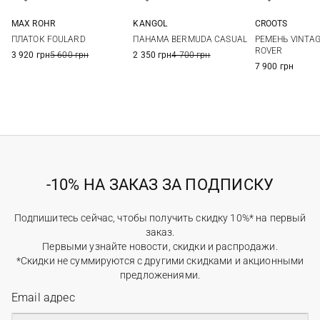
MAX ROHR
KANGOL
CROOTS
One size
L
34
36
ПЛАТОК FOULARD
ПАНАМА BERMUDA CASUAL
РЕМЕНЬ VINTAG
42
ROVER
3 920 грн
5 600 грн
2 350 грн
4 700 грн
7 900 грн
-10% НА ЗАКАЗ ЗА ПОДПИСКУ
Подпишитесь сейчас, чтобы получить скидку 10%* на первый
заказ.
Первыми узнайте новости, скидки и распродажи.
*Скидки не суммируются с другими скидками и акционными
предложениями.