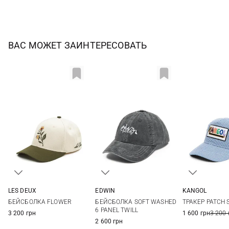
ВАС МОЖЕТ ЗАИНТЕРЕСОВАТЬ
LES DEUX
EDWIN
KANGOL
One size
One size
One si
БЕЙСБОЛКА FLOWER
БЕЙСБОЛКА SOFT WASHED
ТРАКЕР PATCH 
6 PANEL TWILL
3 200 грн
1 600 грн
3 200 
2 600 грн