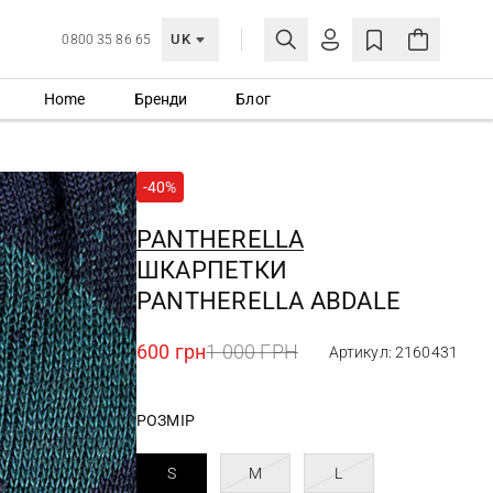
UK
0800 35 86 65
Home
Бренди
Блог
МОЯ ОБЛІКІВКА
УВІЙТИ
-40%
Ще не зареєстровані?
СТВОРИТИ ОБЛІКІВКУ
PANTHERELLA
ШКАРПЕТКИ
PANTHERELLA ABDALE
600 грн
1 000 ГРН
Артикул: 2160431
РОЗМІР
S
M
L