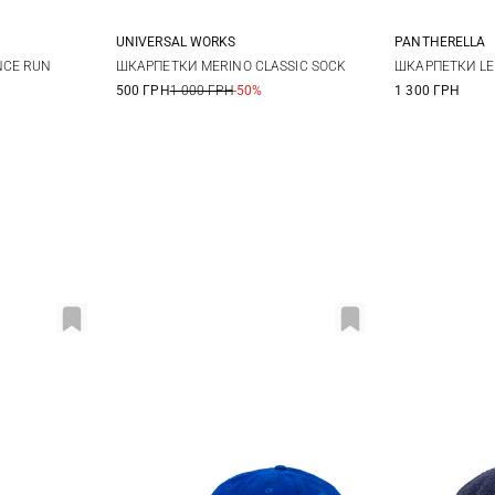
UNIVERSAL WORKS
PANTHERELLA
M
L
M
CE RUN
ШКАРПЕТКИ MERINO CLASSIC SOCK
ШКАРПЕТКИ L
500 ГРН
1 000 ГРН
-50%
1 300 ГРН