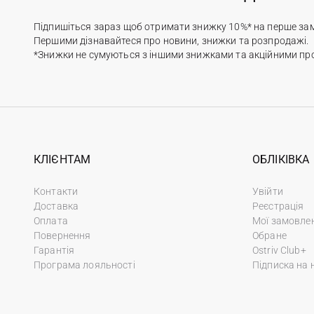
Підпишіться зараз щоб отримати знижку 10%* на перше за
Першими дізнавайтеся про новини, знижки та розпродажі.
*Знижки не сумуються з іншими знижками та акційними пр
КЛІЄНТАМ
ОБЛІКІВКА
Контакти
Увійти
Доставка
Реєстрація
Оплата
Мої замовле
Повернення
Обране
Гарантія
Ostriv Club+
Програма лояльності
Підписка на 