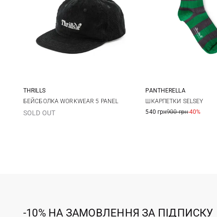
THRILLS
PANTHERELLA
One size
S
M
БЕЙСБОЛКА WORKWEAR 5 PANEL
ШКАРПЕТКИ SELSEY
540 грн
900 грн
-40%
SOLD OUT
-10% НА ЗАМОВЛЕННЯ ЗА ПІДПИСКУ