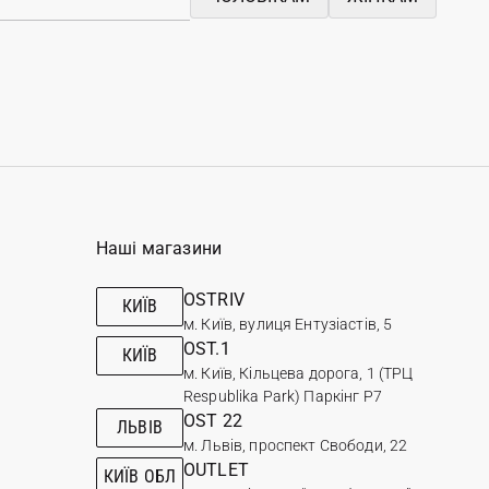
Наші магазини
OSTRIV
КИЇВ
м. Київ, вулиця Ентузіастів, 5
OST.1
КИЇВ
м. Київ, Кільцева дорога, 1 (ТРЦ
Respublika Park) Паркінг Р7
OST 22
ЛЬВІВ
м. Львів, проспект Свободи, 22
OUTLET
КИЇВ ОБЛ