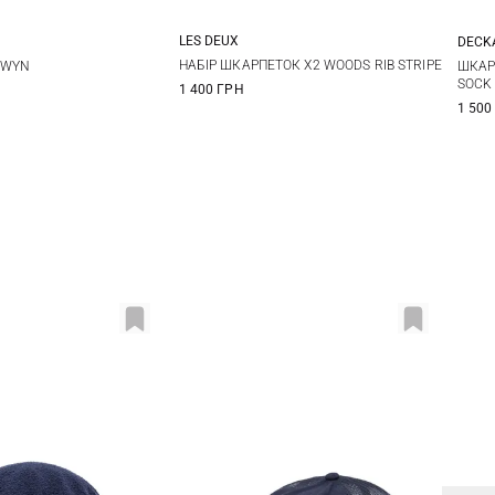
LES DEUX
DECK
39/42
43/46
1
НАБІР ШКАРПЕТОК X2 WOODS RIB STRIPE
EWYN
ШКАР
SOCK
1 400 ГРН
1 500