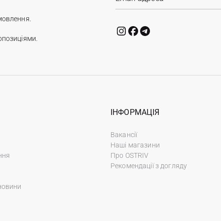
мовлення.
опозиціями.
ІНФОРМАЦІЯ
Вакансії
Наші магазини
ння
Про OSTRIV
Рекомендації з догляду
новини