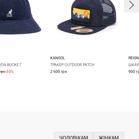
KANGOL
REIG
One size
M
L
XL
L/
ТРАКЕР OUTDOOR PATCH
UDA BUCKET
ШКАР
2 600 грн
грн
-30%
900 г
ЧОЛОВІКАМ
ЖІНКАМ