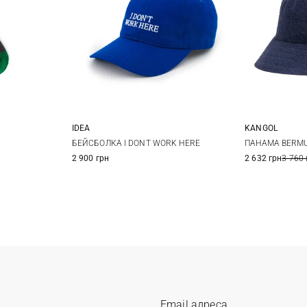
IDEA
KANGOL
One size
L
S
БЕЙСБОЛКА I DONT WORK HERE
ПАНАМА BERM
2 900 грн
2 632 грн
3 760 