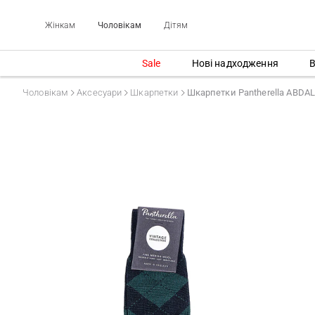
Жінкам
Чоловікам
Дітям
Sale
Нові надходження
В
Чоловікам
Аксесуари
Шкарпетки
Шкарпетки Pantherella ABDA