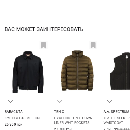
ВАС МОЖЕТ ЗАИНТЕРЕСОВАТЬ
BARACUTA
TEN C
A.A. SPECTRUM
40
42
44
46
48
50
52
54
S
M
КУРТКА G18 MELTON
ПУХОВИК TEN C DOWN
ЖИЛЕТ SEEKER
56
LINER WHIT POCKETS
WAISTCOAT
25 300 грн
23 300 грн
7 520 грн
18 800