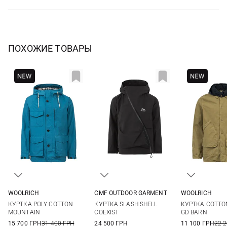
ПОХОЖИЕ ТОВАРЫ
WOOLRICH
CMF OUTDOOR GARMENT
WOOLRICH
L
M
L
XL
L
КУРТКА POLY COTTON
КУРТКА SLASH SHELL
КУРТКА COTTO
MOUNTAIN
COEXIST
GD BARN
15 700 ГРН
31 400 ГРН
24 500 ГРН
11 100 ГРН
22 