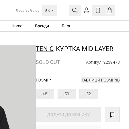
UK
0800 35 86 65
Home
Бренди
Блог
МОЯ ОБЛІКІВКА
УВІЙТИ
TEN C
КУРТКА MID LAYER
Ще не зареєстровані?
СТВОРИТИ ОБЛІКІВКУ
SOLD OUT
Артикул: 2239473
РОЗМІР
ТАБЛИЦЯ РОЗМІРІВ
48
50
52
ДОДАТИ ДО КОШИКУ