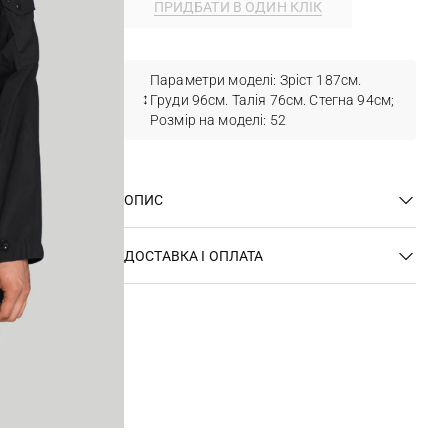
ПРИДБАТИ В ОДИН КЛІК
Параметри моделі: Зріст 187см.
Груди 96см. Талія 76см. Стегна 94см;
Розмір на моделі: 52
ОПИС
ДОСТАВКА І ОПЛАТА