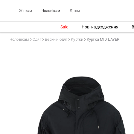
Жінкам
Чоловікам
Дітям
Sale
Нові надходження
В
Чоловікам
Одяг
Верхній одяг
Куртки
Куртка MID LAYER