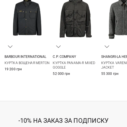
BARBOUR INTERNATIONAL
C.P. COMPANY
SHANGRI-LA HE
M
L
XL
XXL
M
L
XL
XXL
M
L
КУРТКА ВОЩЕНАЯ MERTON
КУРТКА PANAMA-R MIXED
КУРТКА VAREN
GOGGLE
JACKET
19 200 грн
52 000 грн
55 300 грн
-10% НА ЗАКАЗ ЗА ПОДПИСКУ