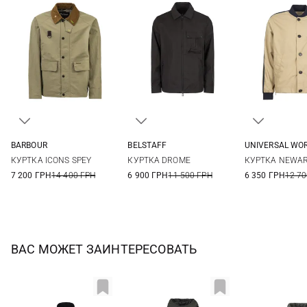
BARBOUR
BELSTAFF
UNIVERSAL WO
M
L
XL
XXL
S
M
L
XL
M
L
КУРТКА ICONS SPEY
КУРТКА DROME
КУРТКА NEWAR
XXL
7 200 ГРН
14 400 ГРН
6 900 ГРН
11 500 ГРН
6 350 ГРН
12 70
ВАС МОЖЕТ ЗАИНТЕРЕСОВАТЬ