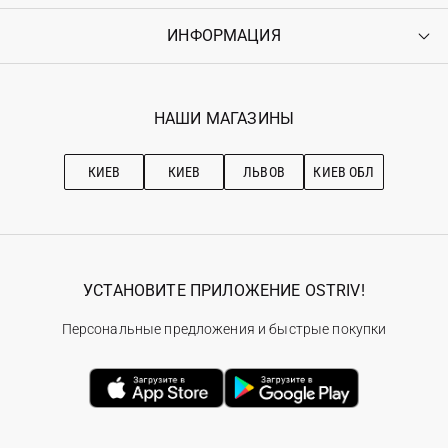
Доставка
Оплата
ИНФОРМАЦИЯ
Войти
Возврат
Регистрация
Гарантия
Мои заказы
Программа лояльности
Вакансии
Избранное
Наши магазини
НАШИ МАГАЗИНЫ
Ostriv Club+
Про OSTRIV
Подписка на новости
Рекомендации по уходу
КИЕВ
КИЕВ
ЛЬВОВ
КИЕВ ОБЛ
УСТАНОВИТЕ ПРИЛОЖЕНИЕ OSTRIV!
Персональные предложения и быстрые покупки