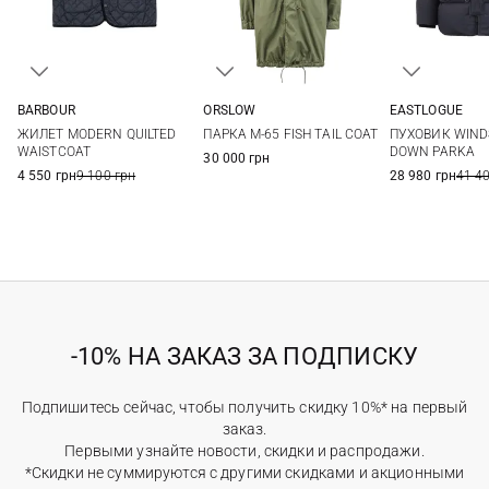
BARBOUR
ORSLOW
EASTLOGUE
M
L
XL
2
3
4
M
L
ЖИЛЕТ MODERN QUILTED
ПАРКА M-65 FISH TAIL COAT
ПУХОВИК WIN
WAISTCOAT
DOWN PARKA
30 000 грн
4 550 грн
9 100 грн
28 980 грн
41 4
-10% НА ЗАКАЗ ЗА ПОДПИСКУ
Подпишитесь сейчас, чтобы получить скидку 10%* на первый
заказ.
Первыми узнайте новости, скидки и распродажи.
*Скидки не суммируются с другими скидками и акционными