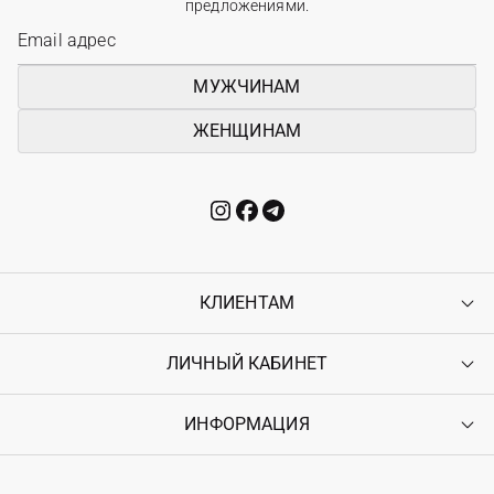
предложениями.
МУЖЧИНАМ
ЖЕНЩИНАМ
КЛИЕНТАМ
ЛИЧНЫЙ КАБИНЕТ
Контакты
Доставка
Оплата
ИНФОРМАЦИЯ
Войти
Возврат
Регистрация
Гарантия
Мои заказы
Программа лояльности
Вакансии
Избранное