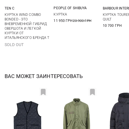
PEOPLE OF SHIBUYA
TEN C
BARBOUR INTE
48
50
52
56
48
50
52
S
M
КУРТКА
КУРТКА WIND COMBO
КУРТКА TOURE
XXL
BONDED - ЭТО
QUILT
11 950 ГРН
23 900 ГРН
ВНЕВРЕМЕННОЙ ГИБРИД
10 700 ГРН
ОВЕРШОТА И ЛЕГКОЙ
КУРТКИ ОТ
ИТАЛЬЯНСКОГО БРЕНДА T
SOLD OUT
ВАС МОЖЕТ ЗАИНТЕРЕСОВАТЬ