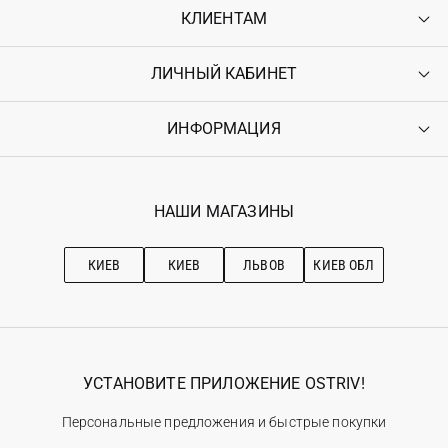
КЛИЕНТАМ
ЛИЧНЫЙ КАБИНЕТ
Контакты
Доставка
Оплата
ИНФОРМАЦИЯ
Войти
Возврат
Регистрация
Гарантия
Мои заказы
Программа лояльности
Вакансии
Избранное
Наши магазини
НАШИ МАГАЗИНЫ
Ostriv Club+
Про OSTRIV
Подписка на новости
Рекомендации по уходу
КИЕВ
КИЕВ
ЛЬВОВ
КИЕВ ОБЛ
УСТАНОВИТЕ ПРИЛОЖЕНИЕ OSTRIV!
Персональные предложения и быстрые покупки