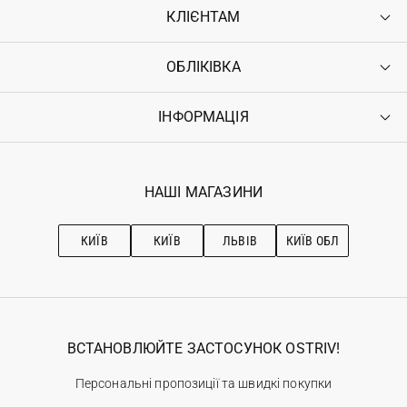
КЛІЄНТАМ
ОБЛІКІВКА
Контакти
Доставка
Оплата
ІНФОРМАЦІЯ
Увійти
Повернення
Реєстрація
Гарантія
Мої замовлення
Програма лояльності
Вакансії
Обране
Наші магазини
НАШІ МАГАЗИНИ
Ostriv Club+
Про OSTRIV
Підписка на новини
Рекомендації з догляду
КИЇВ
КИЇВ
ЛЬВІВ
КИЇВ ОБЛ
ВСТАНОВЛЮЙТЕ ЗАСТОСУНОК OSTRIV!
Персональні пропозиції та швидкі покупки