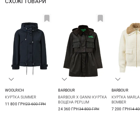
СХОЖІ ТОВАРИ
WOOLRICH
BARBOUR
BARBOUR
XXS
XS
S
M
6
8
10
12
8
10
КУРТКА SUMMER
BARBOUR X GANNI КУРТКА
КУРТКА MARLA
ВОЩЕНА PEPLUM
BOMBER
11 800 ГРН
23 600 ГРН
24 360 ГРН
34 800 ГРН
7 200 ГРН
14 40