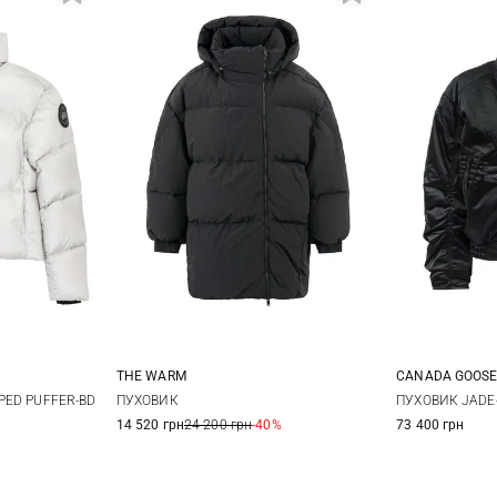
THE WARM
CANADA GOOS
M
L
One Size
S
PED PUFFER-BD
ПУХОВИК
ПУХОВИК JADE
14 520 грн
24 200 грн
-40%
73 400 грн