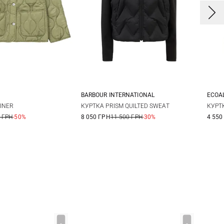
BARBOUR INTERNATIONAL
ECOA
S
M
8
10
12
14
X
INER
КУРТКА PRISM QUILTED SWEAT
КУРТ
 ГРН
-50%
8 050 ГРН
11 500 ГРН
-30%
4 550