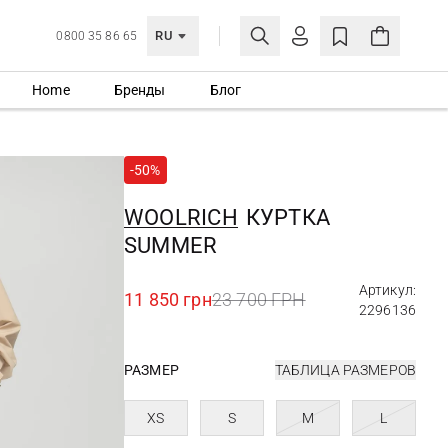
RU
0800 35 86 65
Home
Бренды
Блог
ЛИЧНЫЙ КАБИНЕТ
ВОЙТИ
-50%
Еще не зарегистрированы?
СОЗДАТЬ УЧЕТНУЮ ЗАПИСЬ
WOOLRICH
КУРТКА
SUMMER
Артикул:
11 850 грн
23 700 ГРН
2296136
РАЗМЕР
ТАБЛИЦА РАЗМЕРОВ
XS
S
M
L