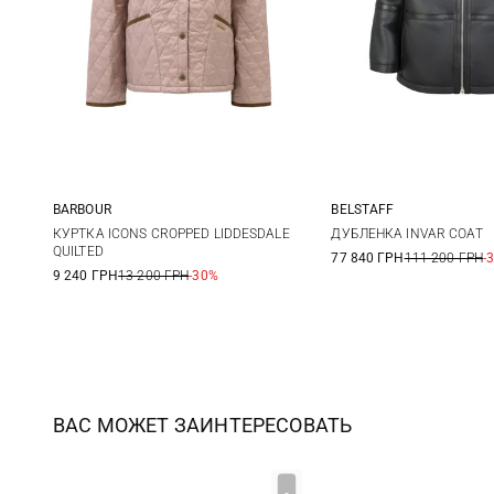
BARBOUR
BELSTAFF
8
10
12
14
S
M
КУРТКА ICONS CROPPED LIDDESDALE
ДУБЛЕНКА INVAR COAT
QUILTED
77 840 ГРН
111 200 ГРН
-
9 240 ГРН
13 200 ГРН
-30%
ВАС МОЖЕТ ЗАИНТЕРЕСОВАТЬ