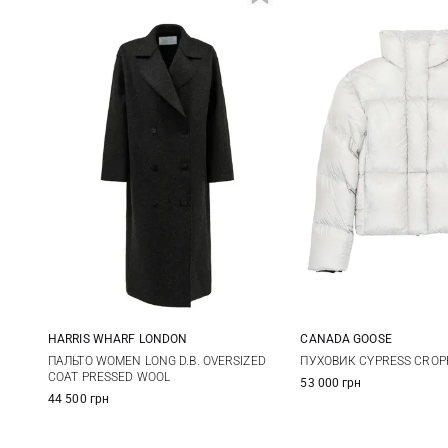
HARRIS WHARF LONDON
CANADA GOOSE
38
40
42
44
XS
S
ПАЛЬТО WOMEN LONG D.B. OVERSIZED
ПУХОВИК CYPRESS CROP
COAT PRESSED WOOL
53 000 грн
44 500 грн