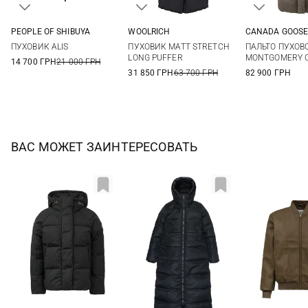
PEOPLE OF SHIBUYA
WOOLRICH
CANADA GOOS
42
46
48
XS
S
M
L
XS
M
ПУХОВИК ALIS
ПУХОВИК MATT STRETCH
ПАЛЬТО ПУХОВ
XL
XXL
LONG PUFFER
MONTGOMERY C
14 700 ГРН
21 000 ГРН
31 850 ГРН
63 700 ГРН
82 900 ГРН
ВАС МОЖЕТ ЗАИНТЕРЕСОВАТЬ