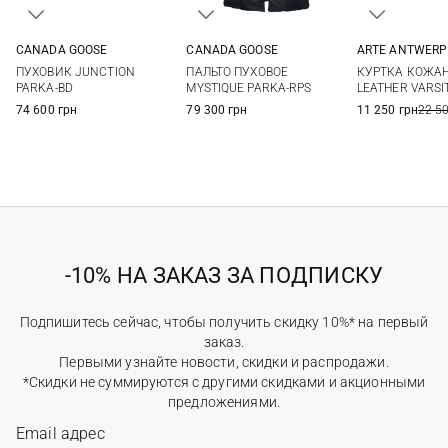
CANADA GOOSE
CANADA GOOSE
ARTE ANTWERP
XS
S
M
L
S
M
L
XL
XS
S
ПУХОВИК JUNCTION
ПАЛЬТО ПУХОВОЕ
КУРТКА КОЖА
PARKA-BD
MYSTIQUE PARKA-RPS
LEATHER VARSI
74 600 грн
79 300 грн
11 250 грн
22 5
-10% НА ЗАКАЗ ЗА ПОДПИСКУ
Подпишитесь сейчас, чтобы получить скидку 10%* на первый
заказ.
Первыми узнайте новости, скидки и распродажи.
*Скидки не суммируются с другими скидками и акционными
предложениями.