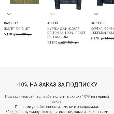
BARBOUR
AGOLDE
BARBOUR
8
10
12
14
XS
S
M
8
10
ЖИЛЕТ FAY GILET
КУРТКА ДЖИНСОВАЯ
КУРТКА ICONS
16
DALTON BALLOON JACKET
LIDDESDALE QU
5 118 грн
8 530 грн
IN PENDULUM
9 870 грн
14 100
12 840 грн
21 400 грн
-10% НА ЗАКАЗ ЗА ПОДПИСКУ
Подпишитесь сейчас, чтобы получить скидку 10%* на первый
заказ.
Первыми узнайте новости, скидки и распродажи.
*Скидки не суммируются с другими скидками и акционными