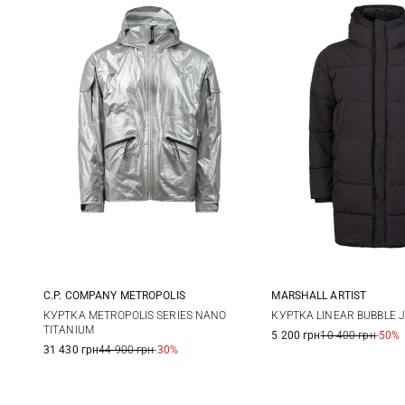
MARSHALL ARTIST
C.P. COMPANY METROPOLIS
S
M
M
L
XL
КУРТКА LINEAR BUBBLE 
КУРТКА METROPOLIS SERIES NANO
TITANIUM
5 200 грн
10 400 грн
-50%
XXL
31 430 грн
44 900 грн
-30%