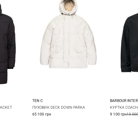
TEN C
BARBOUR INTE
L
XL
48
50
52
54
M
JACKET
ПУХОВИК DECK DOWN PARKA
КУРТКА COACH
65 100 грн
9 100 грн
13 000
56