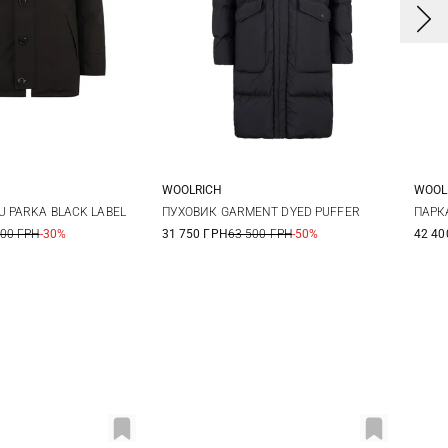
E
WOOLRICH
WOOL
M
L
XL
M
L
XL
XXL
U PARKA BLACK LABEL
ПУХОВИК GARMENT DYED PUFFER
ПАРК
800 ГРН
-30%
31 750 ГРН
63 500 ГРН
-50%
42 40