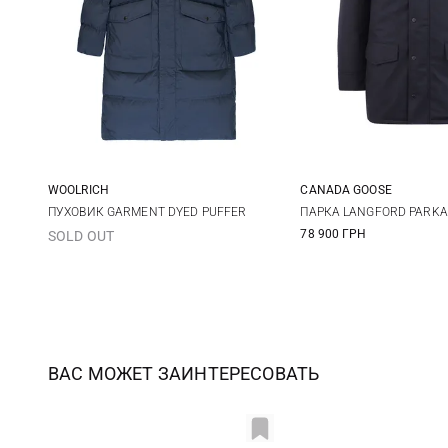
WOOLRICH
CANADA GOOSE
M
L
XL
XXL
M
L
ПУХОВИК GARMENT DYED PUFFER
ПАРКА LANGFORD PARK
78 900 ГРН
SOLD OUT
ВАС МОЖЕТ ЗАИНТЕРЕСОВАТЬ