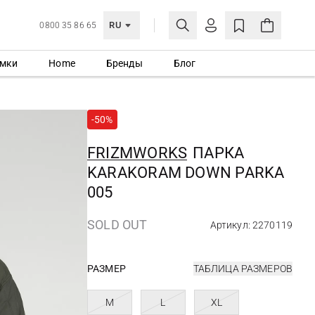
RU
0800 35 86 65
мки
Home
Бренды
Блог
ЛИЧНЫЙ КАБИНЕТ
ВОЙТИ
-50%
Еще не зарегистрированы?
СОЗДАТЬ УЧЕТНУЮ ЗАПИСЬ
FRIZMWORKS
ПАРКА
KARAKORAM DOWN PARKA
005
SOLD OUT
Артикул: 2270119
РАЗМЕР
ТАБЛИЦА РАЗМЕРОВ
M
L
XL