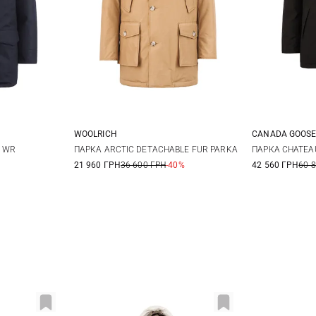
WOOLRICH
CANADA GOOS
XL
XXL
S
M
L
XL
S
A WR
ПАРКА ARCTIC DETACHABLE FUR PARKA
ПАРКА CHATEA
21 960 ГРН
36 600 ГРН
-40%
42 560 ГРН
60 
XXL
XXL