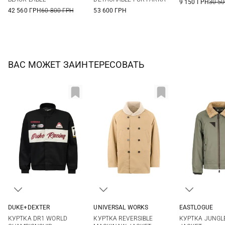
9 150 ГРН
30 50
42 560 ГРН
60 800 ГРН
53 600 ГРН
ВАС МОЖЕТ ЗАИНТЕРЕСОВАТЬ
DUKE+DEXTER
UNIVERSAL WORKS
EASTLOGUE
M
L
XL
M
L
XL
XXL
M
L
КУРТКА DR1 WORLD
КУРТКА REVERSIBLE
КУРТКА JUNGLE