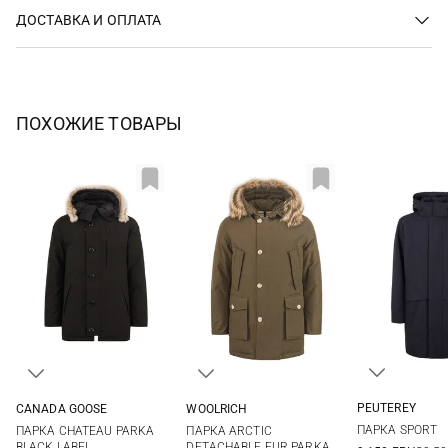
ДОСТАВКА И ОПЛАТА
ПОХОЖИЕ ТОВАРЫ
PEUTEREY
CANADA GOOSE
WOOLRICH
XS
L
S
M
L
XL
S
M
L
XL
ПАРКА SPORT
ПАРКА CHATEAU PARKA
ПАРКА ARCTIC
XXL
XXL
BLACK LABEL
DETACHABLE FUR PARKA