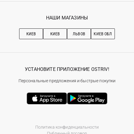
Гарантия
Мои заказы
Программа лояльности
Вакансии
Избранное
Наши магазини
НАШИ МАГАЗИНЫ
Ostriv Club+
Про OSTRIV
Подписка на новости
Рекомендации по уходу
КИЕВ
КИЕВ
ЛЬВОВ
КИЕВ ОБЛ
УСТАНОВИТЕ ПРИЛОЖЕНИЕ OSTRIV!
Персональные предложения и быстрые покупки
Политика конфиденциальности
Публичный договор