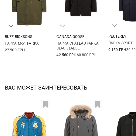
PEUTEREY
BUZZ RICKSONS
CANADA GOOSE
XS
L
S
M
L
XL
S
M
L
XL
ПАРКА SPORT
ПАРКА M-51 PARKA
ПАРКА CHATEAU PARKA
XXL
BLACK LABEL
9 150 ГРН
30 50
27 500 ГРН
42 560 ГРН
60 800 ГРН
ВАС МОЖЕТ ЗАИНТЕРЕСОВАТЬ