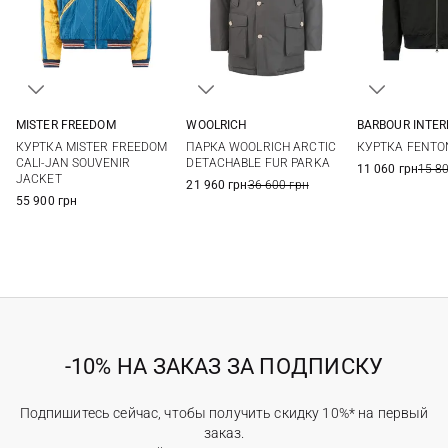
MISTER FREEDOM
WOOLRICH
BARBOUR INTE
L
XL
XXL
S
M
L
XL
M
L
КУРТКА MISTER FREEDOM
ПАРКА WOOLRICH ARCTIC
КУРТКА FENTO
XXL
CALI-JAN SOUVENIR
DETACHABLE FUR PARKA
11 060 грн
15 8
JACKET
21 960 грн
36 600 грн
55 900 грн
-10% НА ЗАКАЗ ЗА ПОДПИСКУ
Подпишитесь сейчас, чтобы получить скидку 10%* на первый
заказ.