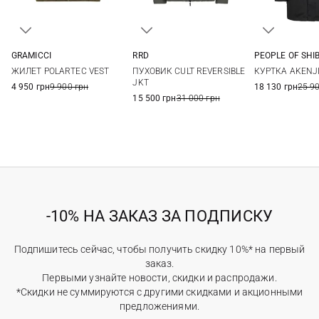
GRAMICCI
RRD
PEOPLE OF SHI
S
M
L
XL
48
50
52
54
50
54
ЖИЛЕТ POLARTEC VEST
ПУХОВИК CULT REVERSIBLE
КУРТКА AKENJ
56
58
JKT
4 950 грн
9 900 грн
18 130 грн
25 9
15 500 грн
31 000 грн
-10% НА ЗАКАЗ ЗА ПОДПИСКУ
Подпишитесь сейчас, чтобы получить скидку 10%* на первый
заказ.
Первыми узнайте новости, скидки и распродажи.
*Скидки не суммируются с другими скидками и акционными
предложениями.