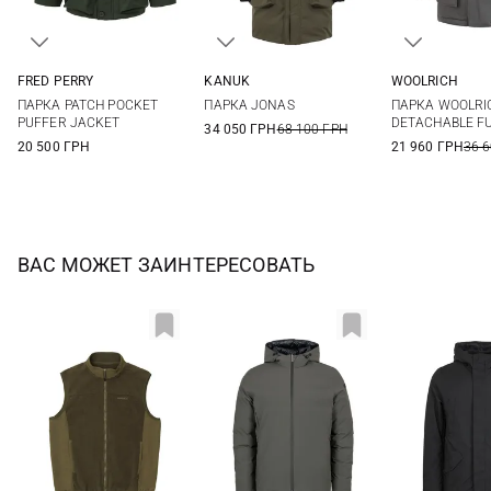
FRED PERRY
KANUK
WOOLRICH
M
L
XL
XXL
M
L
XL
S
M
ПАРКА PATCH POCKET
ПАРКА JONAS
ПАРКА WOOLRI
XXL
PUFFER JACKET
DETACHABLE F
34 050 ГРН
68 100 ГРН
20 500 ГРН
21 960 ГРН
36 
ВАС МОЖЕТ ЗАИНТЕРЕСОВАТЬ