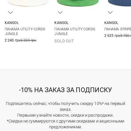
KANGOL
KANGOL
KANGOL
S
M
L
XL
M
L
XL
S
M
ПАНАМА UTILITY CORDS
ПАНАМА UTILITY CORDS
ПАНАМА STRIP
JUNGLE
JUNGLE
2 625 грн
3 750 
2 240 грн
3 200 грн
SOLD OUT
-10% НА ЗАКАЗ ЗА ПОДПИСКУ
Подпишитесь сейчас, чтобы получить скидку 10%* на первый
заказ.
Первыми узнайте новости, скидки и распродажи.
*Скидки не суммируются с другими скидками и акционными
предложениями.