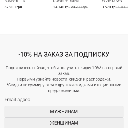
DOWN PADDING
BOMBER - TD
W-ZIP DOWN
14 140 грн
20 200 грн
67 900 грн
3 570 грн
5 100 
-10% НА ЗАКАЗ ЗА ПОДПИСКУ
Подпишитесь сейчас, чтобы получить скидку 10%* на первый
заказ.
Первыми узнайте новости, скидки и распродажи.
*Скидки не суммируются с другими скидками и акционными
предложениями.
МУЖЧИНАМ
ЖЕНЩИНАМ