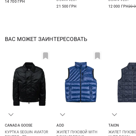
14 700 ГРН
21 500 ГРН
12 000 ГРН
20 
ВАС МОЖЕТ ЗАИНТЕРЕСОВАТЬ
ADD
CANADA GOOSE
TAION
46
48
50
M
L
XL
S
M
ЖИЛЕТ ПУХОВОЙ WITH
КУРТКА SEGUIN AVIATOR
ЖИЛЕТ ПУХОВО
XXL
3XL