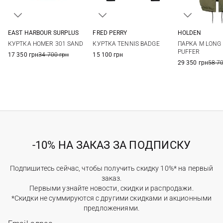
EAST HARBOUR SURPLUS
FRED PERRY
HOLDEN
46
48
50
52
M
L
XL
S
M
КУРТКА HOMER 301 SAND
КУРТКА TENNIS BADGE
ПАРКА M LONG
PUFFER
17 350 грн
34 700 грн
15 100 грн
29 350 грн
58 7
-10% НА ЗАКАЗ ЗА ПОДПИСКУ
Подпишитесь сейчас, чтобы получить скидку 10%* на первый
заказ.
Первыми узнайте новости, скидки и распродажи.
*Скидки не суммируются с другими скидками и акционными
предложениями.