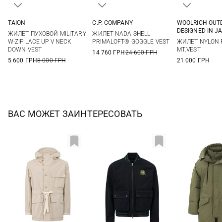
TAION
C.P. COMPANY
WOOLRICH OUT
S
M
L
XL
M
L
XL
M
L
DESIGNED IN J
ЖИЛЕТ ПУХОВОЙ MILITARY
ЖИЛЕТ NADA SHELL
W-ZIP LACE UP V NECK
PRIMALOFT® GOGGLE VEST
ЖИЛЕТ NYLON 
DOWN VEST
MT.VEST
14 760 ГРН
24 600 ГРН
5 600 ГРН
8 000 ГРН
21 000 ГРН
ВАС МОЖЕТ ЗАИНТЕРЕСОВАТЬ