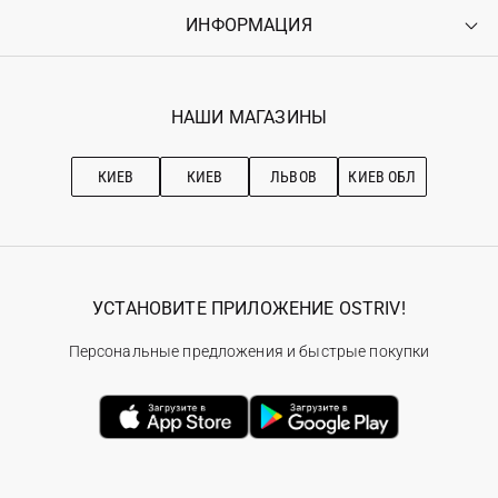
Оплата
ИНФОРМАЦИЯ
Войти
Возврат
Регистрация
Гарантия
Мои заказы
Программа лояльности
Вакансии
Избранное
Наши магазини
НАШИ МАГАЗИНЫ
Ostriv Club+
Про OSTRIV
Подписка на новости
Рекомендации по уходу
КИЕВ
КИЕВ
ЛЬВОВ
КИЕВ ОБЛ
УСТАНОВИТЕ ПРИЛОЖЕНИЕ OSTRIV!
Персональные предложения и быстрые покупки