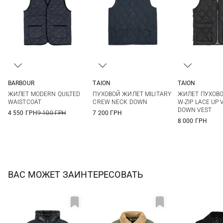
BARBOUR
TAION
TAION
M
L
XL
XS
S
M
L
S
M
ЖИЛЕТ MODERN QUILTED
ПУХОВОЙ ЖИЛЕТ MILITARY
ЖИЛЕТ ПУХОВО
XL
XXL
XXL
WAISTCOAT
CREW NECK DOWN
W-ZIP LACE UP 
DOWN VEST
4 550 ГРН
9 100 ГРН
7 200 ГРН
8 000 ГРН
ВАС МОЖЕТ ЗАИНТЕРЕСОВАТЬ