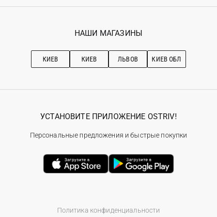
Регистрация
Гарантия
Мои заказы
Программа лояльности
Вакансии
Избранное
Наши магазини
НАШИ МАГАЗИНЫ
Ostriv Club+
Про OSTRIV
Подписка на новости
Рекомендации по уходу
КИЕВ
КИЕВ
ЛЬВОВ
КИЕВ ОБЛ
УСТАНОВИТЕ ПРИЛОЖЕНИЕ OSTRIV!
Персональные предложения и быстрые покупки
Политика конфиденциальности