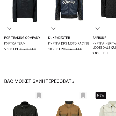
POP TRADING COMPANY
DUKE+DEXTER
BARBOUR
M
L
XL
S
M
L
S
M
КУРТКА TEAM
КУРТКА DR3 MOTO RACING
КУРТКА HERIT
XXL
3XL
LIDDESDALE QUI
5 600 ГРН
11 200 ГРН
10 700 ГРН
21 400 ГРН
9 000 ГРН
ВАС МОЖЕТ ЗАИНТЕРЕСОВАТЬ