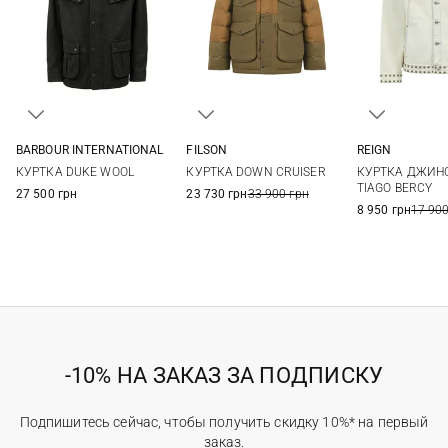
BARBOUR INTERNATIONAL
FILSON
REIGN
M
L
XL
XXL
M
L
XL
L
КУРТКА DUKE WOOL
КУРТКА DOWN CRUISER
КУРТКА ДЖИН
TIAGO BERCY
27 500 грн
23 730 грн
33 900 грн
8 950 грн
17 900
-10% НА ЗАКАЗ ЗА ПОДПИСКУ
Подпишитесь сейчас, чтобы получить скидку 10%* на первый
заказ.