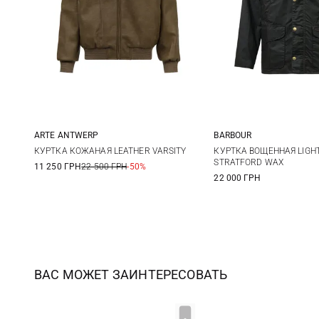
ARTE ANTWERP
BARBOUR
XS
S
M
S
M
КУРТКА КОЖАНАЯ LEATHER VARSITY
КУРТКА ВОЩЕННАЯ LIGH
STRATFORD WAX
11 250 ГРН
22 500 ГРН
-50%
XXL
22 000 ГРН
ВАС МОЖЕТ ЗАИНТЕРЕСОВАТЬ