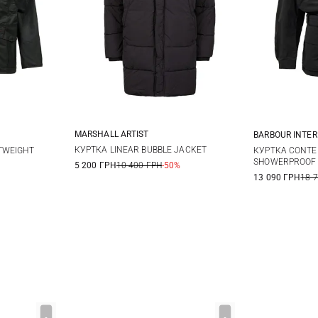
MARSHALL ARTIST
BARBOUR INTE
S
M
L
XL
L
XL
M
КУРТКА LINEAR BUBBLE JACKET
TWEIGHT
КУРТКА CONTE
SHOWERPROOF
5 200 ГРН
10 400 ГРН
-50%
XXL
13 090 ГРН
18 