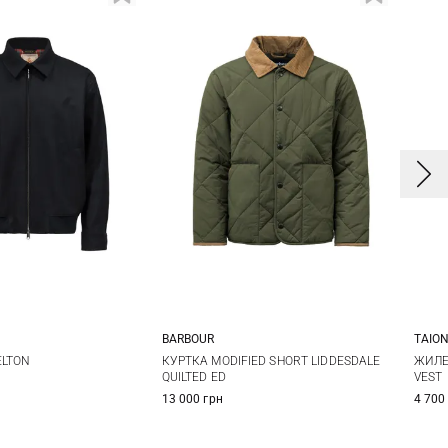
BARBOUR
TAIO
2
44
46
36
38
40
42
X
ELTON
КУРТКА MODIFIED SHORT LIDDESDALE
ЖИЛЕ
QUILTED ED
VEST
44
X
13 000 грн
4 700