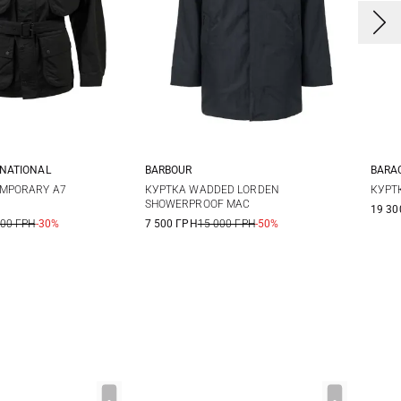
RNATIONAL
BARBOUR
BARA
L
XL
XXL
M
L
XL
4
MPORARY A7
КУРТКА WADDED LORDEN
КУРТ
SHOWERPROOF MAC
19 30
700 ГРН
-30%
7 500 ГРН
15 000 ГРН
-50%