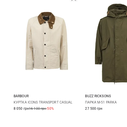
BARBOUR
BUZZ RICKSONS
M
L
XL
XXL
S
M
КУРТКА ICONS TRANSPORT CASUAL
ПАРКА M-51 PARKA
8 050 грн
16 100 грн
-50%
27 500 грн