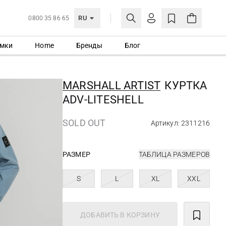
RU
0800 35 86 65
мки
Home
Бренды
Блог
ЛИЧНЫЙ КАБИНЕТ
ВОЙТИ
MARSHALL ARTIST
КУРТКА
Еще не зарегистрированы?
ADV-LITESHELL
СОЗДАТЬ УЧЕТНУЮ ЗАПИСЬ
SOLD OUT
Артикул: 2311216
РАЗМЕР
ТАБЛИЦА РАЗМЕРОВ
S
L
XL
XXL
ДОБАВИТЬ В КОРЗИНУ