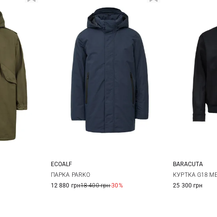
ECOALF
BARACUTA
L
XL
S
M
L
XL
40
4
ПАРКА PARKO
КУРТКА G18 M
12 880 грн
18 400 грн
-30%
25 300 грн