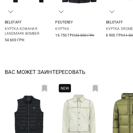
BELSTAFF
PEUTEREY
BELSTAFF
M
L
XL
XXL
M
XL
XXL
3XL
M
L
КУРТКА КОЖАНАЯ
КУРТКА
КУРТКА DROM
LANDMARK BOMBER
16 750 ГРН
33 500 ГРН
6 900 ГРН
11 50
54 600 ГРН
ВАС МОЖЕТ ЗАИНТЕРЕСОВАТЬ