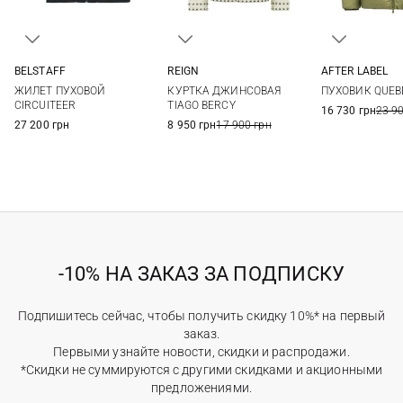
BELSTAFF
REIGN
AFTER LABEL
S
M
L
XL
L
S
M
ЖИЛЕТ ПУХОВОЙ
КУРТКА ДЖИНСОВАЯ
ПУХОВИК QUEB
XXL
3XL
XXL
CIRCUITEER
TIAGO BERCY
16 730 грн
23 9
27 200 грн
8 950 грн
17 900 грн
-10% НА ЗАКАЗ ЗА ПОДПИСКУ
Подпишитесь сейчас, чтобы получить скидку 10%* на первый
заказ.
Первыми узнайте новости, скидки и распродажи.
*Скидки не суммируются с другими скидками и акционными
предложениями.